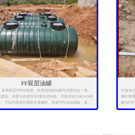
FF双层油罐
，采用双层FRP结构壁，外壁加强筋结构与内壁结合一体，
SF全名
度高。内壁与外壁间360度夹层构造，可装设全天候24小时
璃纤维增
统，不论内壁或外壁发生泄漏时，夹层均可自动感应，及时
罐与FR
抢修，有效杜绝漏油造成的污染，符合国家环保要求。