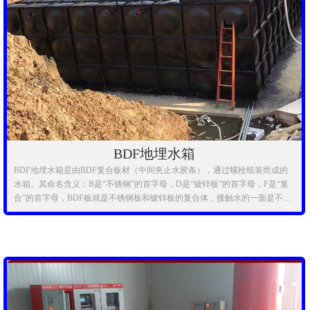
BDF地埋水箱
BDF地埋水箱是由BDF复合板材（中间夹止水胶条），通过螺栓组装而成的
水箱。其命名含义：B是“不锈钢”的首字母，D是“镀锌板”的首字母，F是“复
合”的首字母，BDF板就是不锈钢板和镀锌板的复合体，接触水的一面是不锈
钢薄板衬里，用来保证水质和防腐，外侧是较厚的镀锌钢板，用来提供整体
强度和刚度。BDF水箱结合了以上两种母材共同的优点，在不降低强度和刚
度的前提下，保证了水质符合饮用水标准，而且与不锈钢螺丝连接水箱相比
又大大降低了造价，目前普遍应用于生活消防两用的地埋式水箱之中。