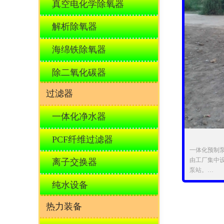
真空电化学除氧器
解析除氧器
海绵铁除氧器
除二氧化碳器
过滤器
一体化净水器
PCF纤维过滤器
一体化预制
由工厂集中
离子交换器
泵站。
泵站系列产
纯水设备
等现代产品
产品质量可
热力装备
■ 适用范
污水的收集