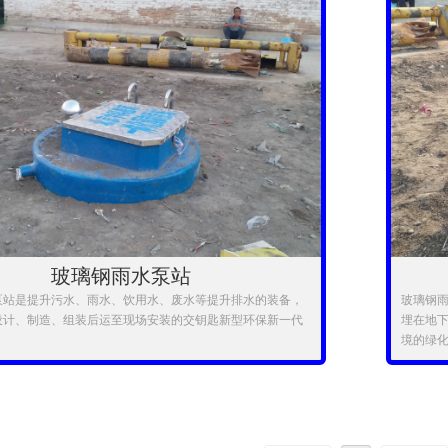
玻璃钢雨水泵站
泵站是提升污水、雨水、饮用水、废水等提升排水的装备，
玻璃钢
设计、制造、组装后运至现场安装的交钥匙新型环保新一代
埋在地
境的绿
品具有工期短、安装方便、体积小、效率高、智能化网络化
进水口
特点,与传统泵站相比土建工程量少、投资可减少一半以上、
格栅除
靠,是传统混凝土污水提升泵站的替代品。
到地面
围：生活小区或农村社区污水的收集与输送；城镇污水处理厂
与输送；城区低洼地区雨水的收集与输送；市政污水管网的