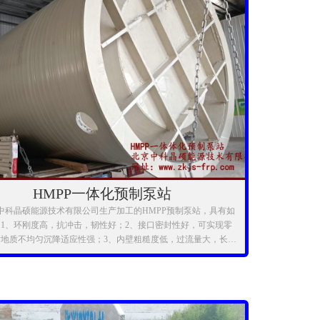
HMPP一体化预制泵站
科晶硕能源技术有限公司生产加工的HMPP预制泵站，具有如
1、环刚度高，抗冲击，韧性好；2、接口密封性好，可实现零
对地质不均匀沉降适应性强；3、内壁粗糙度低，过流量大，长期
结垢；4、耐化学腐蚀性优良；5、重量轻，安装快捷，深受用
。