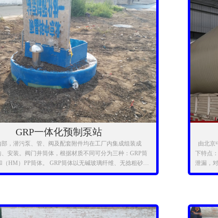
GRP一体化预制泵站
内部，潜污泵、管、阀及配套附件均在工厂内集成组装成
由北京中
输、安装。阀门井筒体，根据材质不同可分为三种：GRP筒
下特点：
和（HM）PP筒体。 GRP筒体以无碱玻璃纤维、无捻粗砂为
泄漏，
采用高标号热固性树脂缠绕粘合而成。制造采用计算机控制缠
运行不易
钢度经过有限元（FEA）技术分析校核。
户欢迎