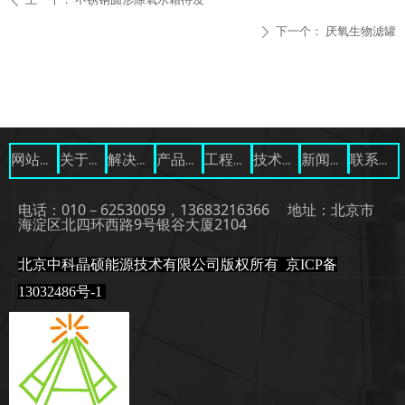
ꄴ
下一个：
厌氧生物滤罐
ꄲ
网站首页
关于我们
解决方案
产品展示
工程案例
技术资料
新闻中心
联系我们
电话：010－62530059，13683216366 地址：北京市
海淀区北四环西路9号银谷大厦2104
北京中科晶硕能源技术有限公司版权所有
京ICP备
13032486号-1