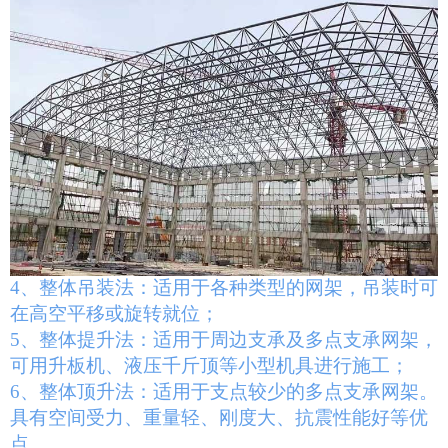
4、整体吊装法：适用于各种类型的网架，吊装时可
在高空平移或旋转就位；
5、整体提升法：适用于周边支承及多点支承网架，
可用升板机、液压千斤顶等小型机具进行施工；
6、整体顶升法：适用于支点较少的多点支承网架。
具有空间受力、重量轻、刚度大、抗震性能好等优
点
。